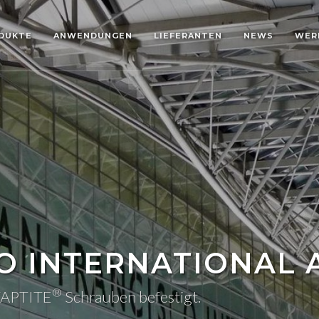
DUKTE
ANWENDUNGEN
LIEFERANTEN
NEWS
WER
O INTERNATIONAL 
®
TAPTITE
Schrauben befestigt.