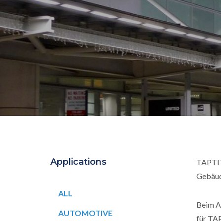
Applications
TAPTI
Gebäud
ALL
Beim A
AUTOMOTIVE
für TA