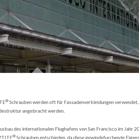
®
TE
Schrauben werden oft für Fassadenverkleidungen verwendet, b
estruktur angebracht werden.
usbau des internationalen Flughafens von San Francisco im Jahr 
®
PTITE
Schrauben entschieden, da diese gewindefurchende Eigens