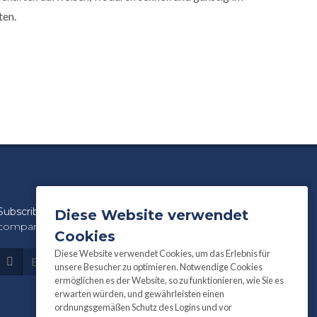
ten.
Subscribe
to our newsletter for product and
Diese Website verwendet
company information:
Cookies
Diese Website verwendet Cookies, um das Erlebnis für
Subscribe
unsere Besucher zu optimieren. Notwendige Cookies
ermöglichen es der Website, so zu funktionieren, wie Sie es
erwarten würden, und gewährleisten einen
ordnungsgemäßen Schutz des Logins und vor