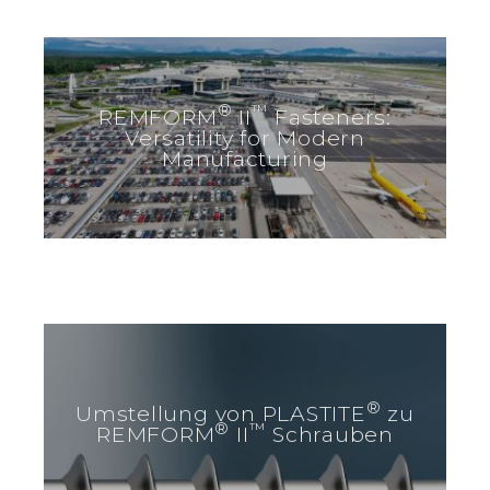
®
™
REMFORM
II
Fasteners:
Versatility for Modern
Manufacturing
®
Umstellung von PLASTITE
zu
®
™
REMFORM
II
Schrauben