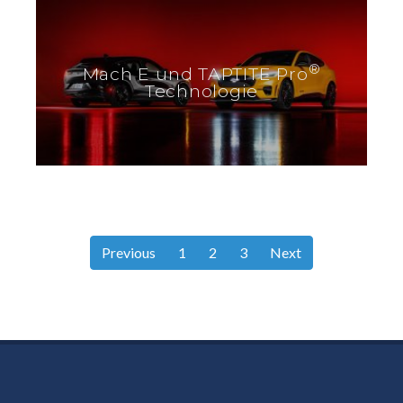
®
Mach E und TAPTITE Pro
Technologie
Previous
1
2
3
Next