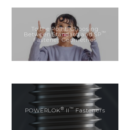
To the Point: Choosing
™
Between Standard and SP
Fastener Geometries
®
™
POWERLOK
II
Fasteners