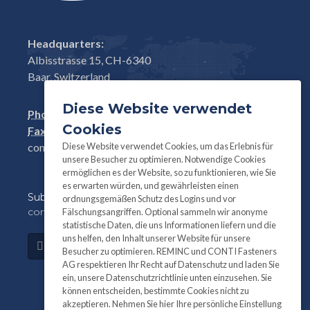
Headquarters:
Albisstrasse 15, CH-6340
Baar, Switzerland
Diese Website verwendet
Phone:
+41(0)41 761 58 22
Cookies
Fax:
+41(0)41 761 30 18
Diese Website verwendet Cookies, um das Erlebnis für
conti@contifasteners.ch
unsere Besucher zu optimieren. Notwendige Cookies
ermöglichen es der Website, so zu funktionieren, wie Sie
es erwarten würden, und gewährleisten einen
Subscribe
to our newsletter for product and
ordnungsgemäßen Schutz des Logins und vor
company information:
Fälschungsangriffen. Optional sammeln wir anonyme
statistische Daten, die uns Informationen liefern und die
uns helfen, den Inhalt unserer Website für unsere
Subscribe
Besucher zu optimieren. REMINC und CONTI Fasteners
AG respektieren Ihr Recht auf Datenschutz und laden Sie
ein, unsere Datenschutzrichtlinie unten einzusehen. Sie
können entscheiden, bestimmte Cookies nicht zu
akzeptieren. Nehmen Sie hier Ihre persönliche Einstellung