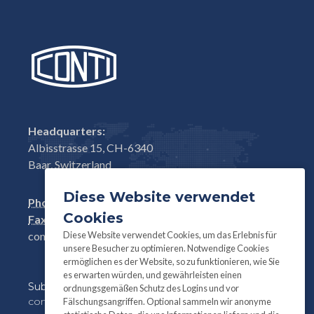
Headquarters:
Albisstrasse 15, CH-6340
Baar, Switzerland
Diese Website verwendet
Phone:
+41(0)41 761 58 22
Cookies
Fax:
+41(0)41 761 30 18
Diese Website verwendet Cookies, um das Erlebnis für
conti@contifasteners.ch
unsere Besucher zu optimieren. Notwendige Cookies
ermöglichen es der Website, so zu funktionieren, wie Sie
es erwarten würden, und gewährleisten einen
Subscribe
to our newsletter for product and
ordnungsgemäßen Schutz des Logins und vor
company information:
Fälschungsangriffen. Optional sammeln wir anonyme