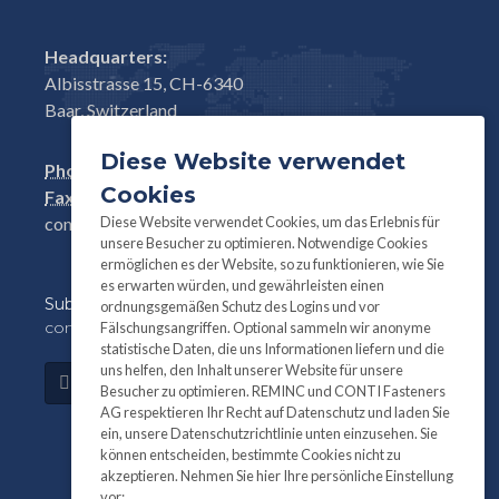
Headquarters:
Albisstrasse 15, CH-6340
Baar, Switzerland
Diese Website verwendet
Phone:
+41(0)41 761 58 22
Cookies
Fax:
+41(0)41 761 30 18
Diese Website verwendet Cookies, um das Erlebnis für
conti@contifasteners.ch
unsere Besucher zu optimieren. Notwendige Cookies
ermöglichen es der Website, so zu funktionieren, wie Sie
es erwarten würden, und gewährleisten einen
Subscribe
to our newsletter for product and
ordnungsgemäßen Schutz des Logins und vor
company information:
Fälschungsangriffen. Optional sammeln wir anonyme
statistische Daten, die uns Informationen liefern und die
uns helfen, den Inhalt unserer Website für unsere
Subscribe
Besucher zu optimieren. REMINC und CONTI Fasteners
AG respektieren Ihr Recht auf Datenschutz und laden Sie
ein, unsere Datenschutzrichtlinie unten einzusehen. Sie
können entscheiden, bestimmte Cookies nicht zu
akzeptieren. Nehmen Sie hier Ihre persönliche Einstellung
vor: