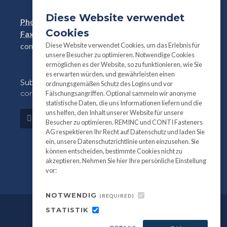
Diese Website verwendet
Phone:
+41(0)41 761 58 22
Cookies
Fax:
+41(0)41 761 30 18
Diese Website verwendet Cookies, um das Erlebnis für
conti@contifasteners.ch
unsere Besucher zu optimieren. Notwendige Cookies
ermöglichen es der Website, so zu funktionieren, wie Sie
es erwarten würden, und gewährleisten einen
Subscribe
to our newsletter for product and
ordnungsgemäßen Schutz des Logins und vor
company information:
Fälschungsangriffen. Optional sammeln wir anonyme
statistische Daten, die uns Informationen liefern und die
uns helfen, den Inhalt unserer Website für unsere
Subscribe
Besucher zu optimieren. REMINC und CONTI Fasteners
AG respektieren Ihr Recht auf Datenschutz und laden Sie
ein, unsere Datenschutzrichtlinie unten einzusehen. Sie
können entscheiden, bestimmte Cookies nicht zu
akzeptieren. Nehmen Sie hier Ihre persönliche Einstellung
vor:
NOTWENDIG
(REQUIRED)
STATISTIK
©
All information and photography
2026