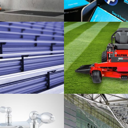
hauben für Küchen
Drucker von Hewlett Packa
Elektronik
Außentribünen
Commerical Lawn Mowers
Industrie