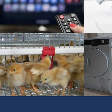
Hardware-Komponente für
Montage von
Kabelfernsehen
Industrie
Elektronik
Poultry Cages
Waschmasch
Industrie
Industrie