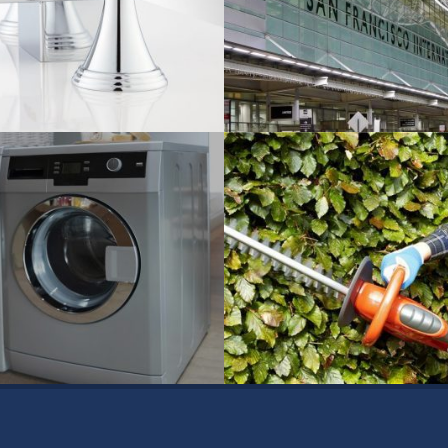
 Sanitärarmaturen
San Francisco International
Bauwesen
inen und Wäschetrockner
Heckenschere
Industrie