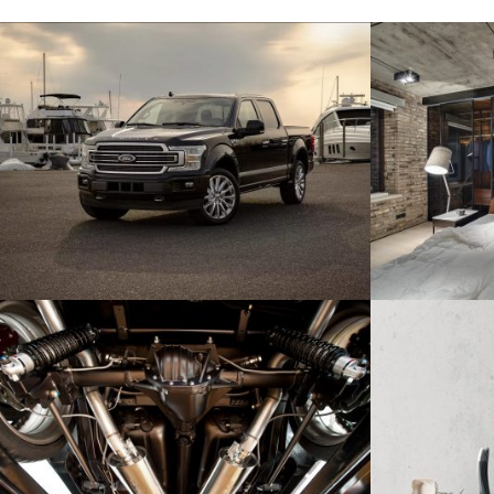
Leiterrahmenverschraubung beim Ford
Rolltürensch
F-150
Bauwesen
Automotive