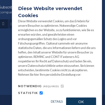
Subscribe
to our newsletter for product and
Diese Website verwendet
company information:
Cookies
Diese Website verwendet Cookies, um das Erlebnis für
Subscribe
unsere Besucher zu optimieren. Notwendige Cookies
ermöglichen es der Website, so zu funktionieren, wie Sie es
erwarten würden, und gewährleisten einen
ordnungsgemäßen Schutz des Logins und vor
Fälschungsangriffen. Optional sammeln wir anonyme
statistische Daten, die uns Informationen liefern und die uns
helfen, den Inhalt unserer Website für unsere Besucher zu
optimieren. REMINC und CONTI Fasteners AG
respektieren Ihr Recht auf Datenschutz und laden Sie ein,
unsere Datenschutzrichtlinie unten einzusehen. Sie können
entscheiden, bestimmte Cookies nicht zu akzeptieren.
Nehmen Sie hier Ihre persönliche Einstellung vor:
NOTWENDIG
(REQUIRED)
STATISTIK
OK
DETAILS