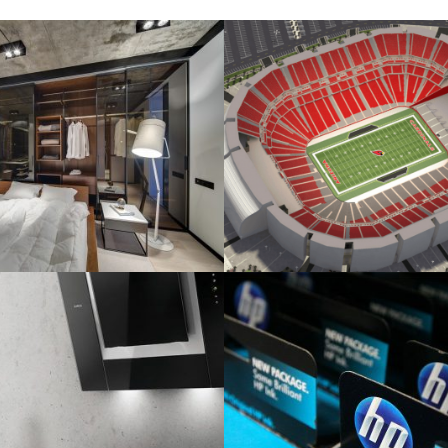
rank
State Farm Stadium
Bauwesen