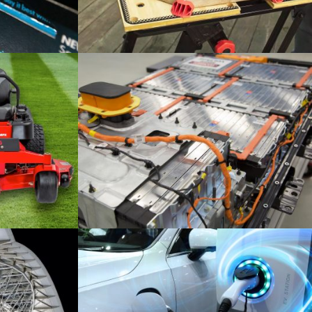
rd
Black & Decker Workmate
Industrie
LG Chem – Bordladegeräte für
Elektrofahrzeuge
Automotive