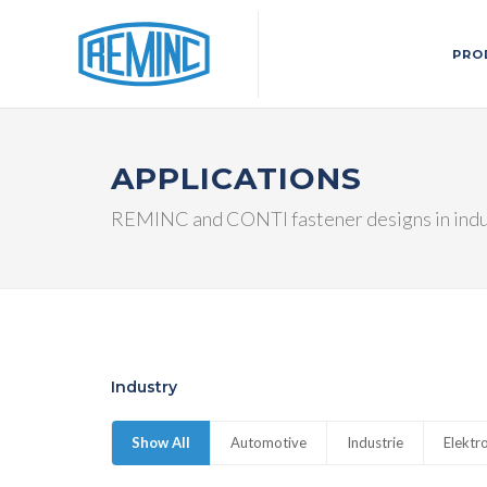
PRO
APPLICATIONS
REMINC and CONTI fastener designs in indu
Industry
Show All
Automotive
Industrie
Elektr