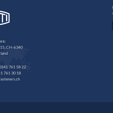
rs:
e 15, CH-6340
rland
0)41 761 58 22
1 761 30 18
asteners.ch