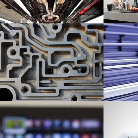
Antriebsstrangbefestigung
Dunstabzugs
Automotive
Industrie
Threadforming in Light Alloy Castings
Innen- und 
Automotive
Bauwesen