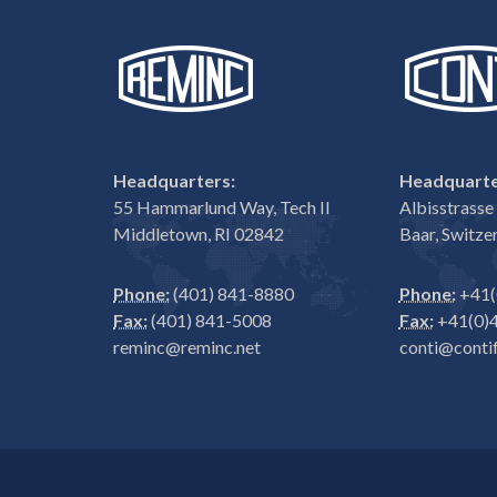
Headquarters:
Headquarte
55 Hammarlund Way, Tech II
Albisstrass
Middletown, RI 02842
Baar, Switze
Phone:
(401) 841-8880
Phone:
+41(
Fax:
(401) 841-5008
Fax:
+41(0)4
reminc@reminc.net
conti@contif