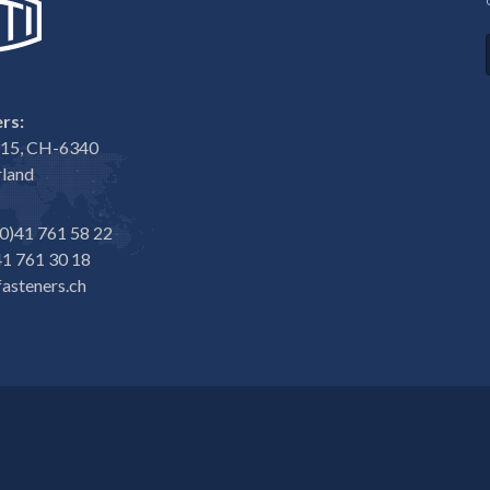
rs:
e 15, CH-6340
rland
0)41 761 58 22
1 761 30 18
asteners.ch