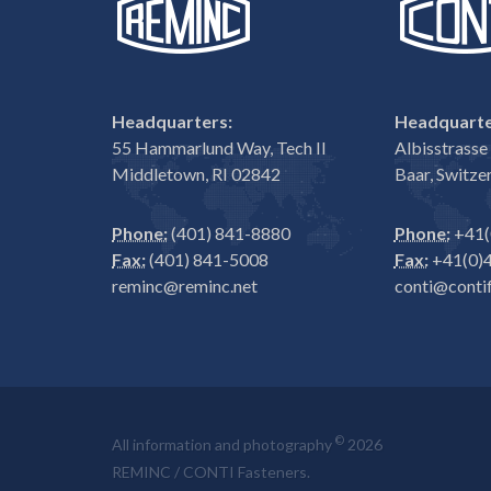
Headquarters:
Headquarte
55 Hammarlund Way, Tech II
Albisstrass
Middletown, RI 02842
Baar, Switze
Phone:
(401) 841-8880
Phone:
+41(
Fax:
(401) 841-5008
Fax:
+41(0)4
reminc@reminc.net
conti@contif
©
All information and photography
2026
REMINC / CONTI Fasteners.