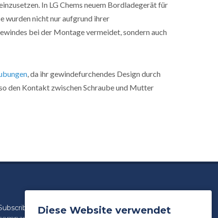
t einzusetzen. In LG Chems neuem Bordladegerät für
e wurden nicht nur aufgrund ihrer
gewindes bei der Montage vermeidet, sondern auch
aubungen
, da ihr gewindefurchendes Design durch
 so den Kontakt zwischen Schraube und Mutter
Subscribe
to our newsletter for product and
Diese Website verwendet