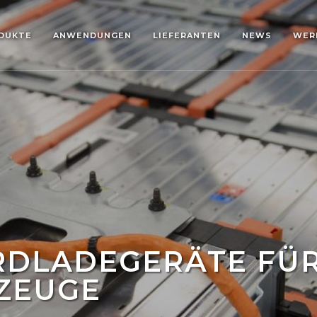
DUKTE
ANWENDUNGEN
LIEFERANTEN
NEWS
WER
RDLADEGERÄTE FÜ
ZEUGE