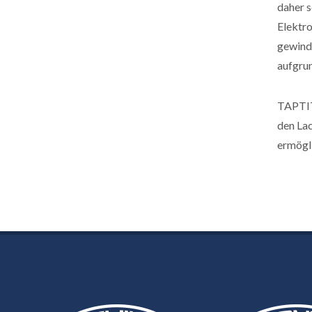
daher s
Elektr
gewind
aufgrun
TAPTI
den La
ermögl