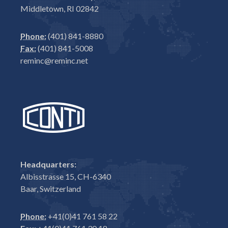
Middletown, RI 02842
Phone:
(401) 841-8880
Fax:
(401) 841-5008
reminc@reminc.net
Headquarters:
Albisstrasse 15, CH-6340
Baar, Switzerland
Phone:
+41(0)41 761 58 22