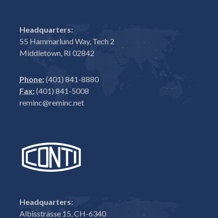
Headquarters:
55 Hammarlund Way, Tech 2
Middletown, RI 02842
Phone:
(401) 841-8880
Fax:
(401) 841-5008
reminc@reminc.net
Headquarters:
Albisstrasse 15, CH-6340