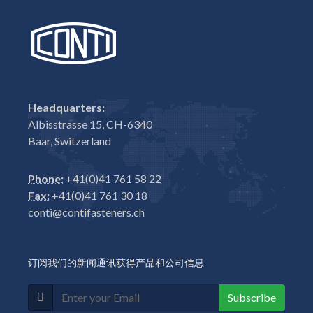
Headquarters:
Albisstrasse 15, CH-6340
Baar, Switzerland
Phone:
+41(0)41 761 58 22
Fax:
+41(0)41 761 30 18
conti@contifasteners.ch
订阅我们的新闻通讯获得产品和公司信息
Subscribe