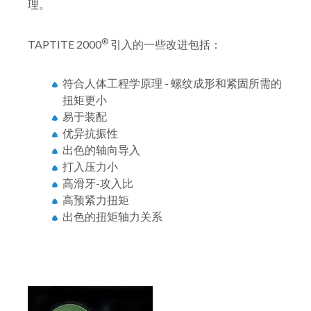
理。
®
TAPTITE 2000
引入的一些改进包括：
符合人体工程学原理 - 螺纹成形和紧固所需的
扭矩更小
易于装配
优异抗振性
出色的轴向导入
打入压力小
高滑牙-攻入比
高预紧力扭矩
出色的扭矩轴力关系