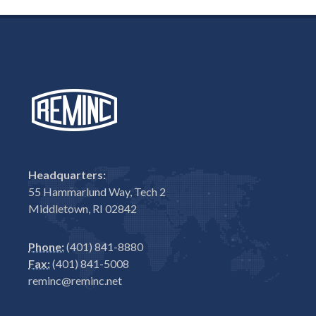
Headquarters:
55 Hammarlund Way, Tech 2
Middletown, RI 02842
Phone:
(401) 841-8880
Fax:
(401) 841-5008
reminc@reminc.net