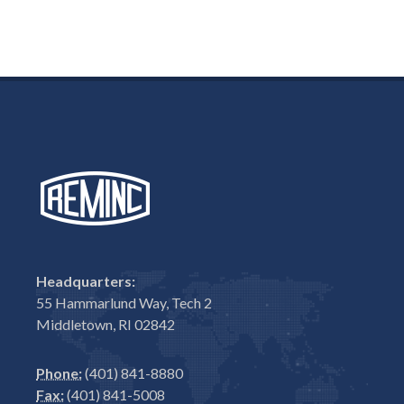
Headquarters:
55 Hammarlund Way, Tech 2
Middletown, RI 02842
Phone:
(401) 841-8880
Fax:
(401) 841-5008