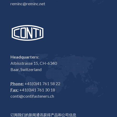
reminc@reminc.net
Headquarters:
Albisstrasse 15, CH-6340
Baar, Switzerland
Phone:
+41(0)41 761 58 22
Fax:
+41(0)41 761 30 18
conti@contifasteners.ch
订阅我们的新闻通讯获得产品和公司信息