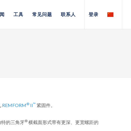
闻
工具
常见问题
联系人
登录
®
™
见
REMFORM
II
紧固件。
®
独特的三角牙
横截面形式带有更深、更宽螺距的