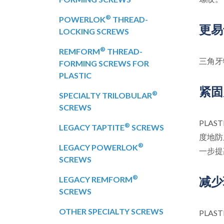
®
POWERLOK
THREAD-
更易
LOCKING SCREWS
®
REMFORM
THREAD-
三角牙
FORMING SCREWS FOR
PLASTIC
紧固
®
SPECIALTY TRILOBULAR
SCREWS
PLAST
®
LEGACY TAPTITE
SCREWS
度地防
®
LEGACY POWERLOK
一步提
SCREWS
®
LEGACY REMFORM
减少
SCREWS
OTHER SPECIALTY SCREWS
PLAST