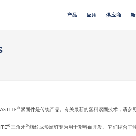
产品
应用
供应商
新
S
®
LASTITE
紧固件是传统产品。有关最新的塑料紧固技术，请参
®
®
ITE
三角牙
螺纹成形螺钉专为用于塑料而开发。 它们结合了