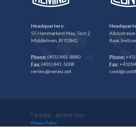
Headquarters:
Headquarte
55 Hammarlund Way, Tech 2
Albisstrass
Middletown, RI 02842
Baar, Switze
Phone:
(401) 841-8880
Phone:
+41(
Fax:
(401) 841-5008
Fax:
+41(0)4
reminc@reminc.net
conti@contif
©
所有信息，版权所有 2026.
Privacy Policy