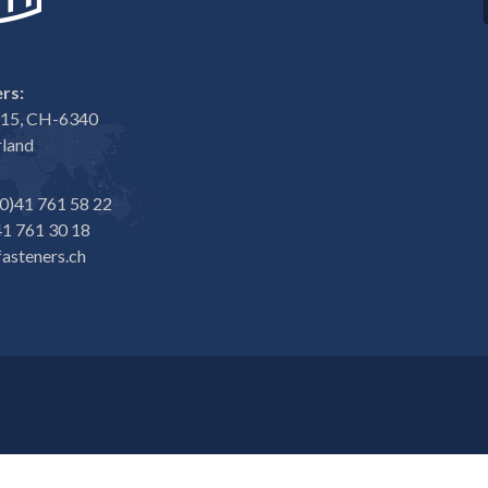
rs:
e 15, CH-6340
rland
0)41 761 58 22
1 761 30 18
asteners.ch