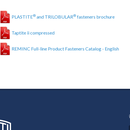
®
®
PLASTITE
and TRILOBULAR
fasteners brochure
Taptite ii compressed
REMINC Full-line Product Fasteners Catalog - English