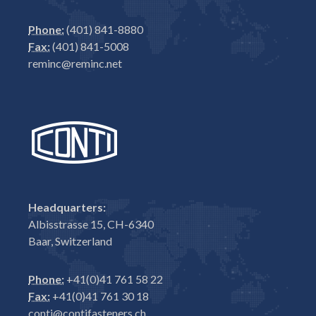
Phone:
(401) 841-8880
Fax:
(401) 841-5008
reminc@reminc.net
Headquarters:
Albisstrasse 15, CH-6340
Baar, Switzerland
Phone:
+41(0)41 761 58 22
Fax:
+41(0)41 761 30 18
conti@contifasteners.ch