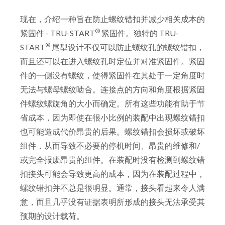
现在，介绍一种旨在防止螺纹错扣并减少相关成本的
®
紧固件 - TRU-START
紧固件。独特的 TRU-
®
START
尾型设计不仅可以防止螺纹孔的螺纹错扣，
而且还可以在进入螺纹孔时定位并对准紧固件。紧固
件的一侧没有螺纹，使得紧固件在其处于一定角度时
无法与螺母螺纹啮合。连接点的方向和角度根据紧固
件螺纹螺旋角的大小而确定。所有这些功能有助于节
省成本，因为即使在很小比例的装配中出现螺纹错扣
也可能造成代价昂贵的后果。螺纹错扣会损坏或破坏
组件，从而导致不必要的停机时间、昂贵的维修和/
或完全报废昂贵的组件。在装配时没有检测到螺纹错
扣接头可能会导致更高的成本，因为在装配过程中，
螺纹错扣并不总是很明显。通常，接头看起来令人满
意，而且几乎没有证据表明所形成的接头无法承受其
预期的设计载荷。