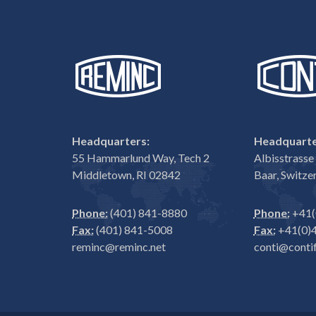
Headquarters:
Headquarte
55 Hammarlund Way, Tech 2
Albisstrass
Middletown, RI 02842
Baar, Switze
Phone:
(401) 841-8880
Phone:
+41(
Fax:
(401) 841-5008
Fax:
+41(0)4
reminc@reminc.net
conti@contif