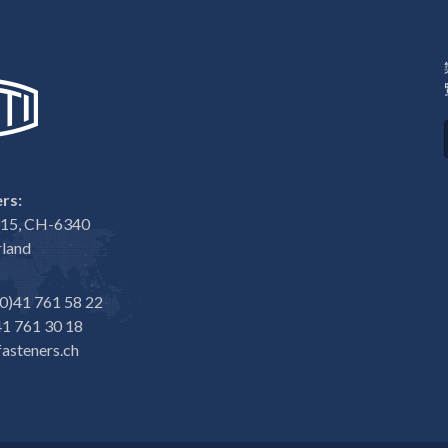
rs:
e 15, CH-6340
rland
0)41 761 58 22
1 761 30 18
asteners.ch