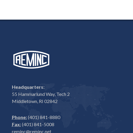
Headquarters:
55 Hammarlund Way, Tech 2
Middletown, RI 02842
Phone:
(401) 841-8880
Fax:
(401) 841-5008
reminc@reminc.net