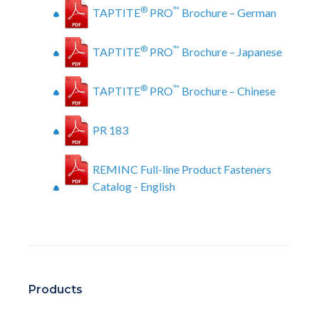
®
™
TAPTITE
PRO
Brochure – German
®
™
TAPTITE
PRO
Brochure – Japanese
®
™
TAPTITE
PRO
Brochure – Chinese
PR 183
REMINC Full-line Product Fasteners
Catalog - English
Products