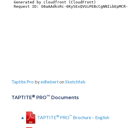
Taptite Pro
by
edhebert
on
Sketchfab
®
™
TAPTITE
PRO
Documents
®
™
TAPTITE
PRO
Brochure – English